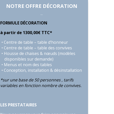
NOTRE OFFRE DÉCORATION
...
FORMULE DÉCORATION
à partir de 1300,00€ TTC*
Centre de table – table d’honneur
Centre de table – table des convives
Housse de chaises & nœuds (modèles
disponibles sur demande)
Menus et nom des tables
Conception, installation & désinstallation
*sur une base de 50 personnes , tarifs
variables en fonction nombre de convives.
LES PRESTATAIRES