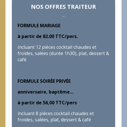
NOS OFFRES TRAITEUR
...
FORMULE MARIAGE
à partir de 82.00 TTC/pers.
incluant 12 pièces cocktail chaudes et
froides, salées (durée 1h30), plat, dessert &
café
FORMULE SOIRÉE PRIVÉE
anniversaire, baptême…
à partir de 56,00 TTC/pers
incluant 8 pièces cocktail chaudes et
froides, salées, plat, dessert & café